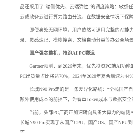
品还采用了“端侧优先、云端弹性”的调度策略：敏感任
云或政务云进行算力路由分流，在数据安全情况下保障
即便身处无网环境，用户依然可调用完整的AI能
录、灵感速记、模糊搜索、文档自动分类等办公全场景
国产强芯整机，抢跑AI PC赛道
Gartner预测，到2026年末，优先投资PC端AI功能
PC出货量占比将达70%，2024至2028年复合增速为4
长城N90 Pro走的是一条差异化路线：“全栈国
额外使用成本的前提下，为看重Token成本与数据安
当前，头部PC厂商正加速转向具备大算力的端侧
长城N90 Pro实现了从国产CPU、国产OS、国产N
河。