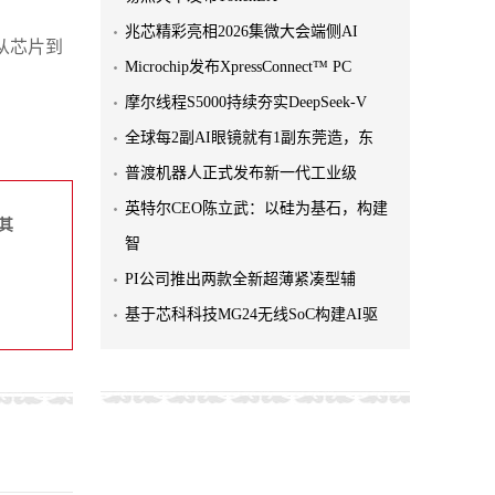
兆芯精彩亮相2026集微大会端侧AI
从芯片到
Microchip发布XpressConnect™ PC
摩尔线程S5000持续夯实DeepSeek-V
全球每2副AI眼镜就有1副东莞造，东
普渡机器人正式发布新一代工业级
英特尔CEO陈立武：以硅为基石，构建
其
智
PI公司推出两款全新超薄紧凑型辅
基于芯科科技MG24无线SoC构建AI驱