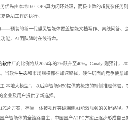
务优先由本地160TOPS算力闭环处理，而极少数的超复杂任务
复杂AI工作的执行。
力——预装的新一代麒灵智能体覆盖智能文档写作、离线问答、
功能，AI团队随时在线待命。
的
软件
厂商比例将从2024年的2%跃升至40%。Canalys则预计，202
4%。当软件
生态
和市场规模都在加速聚拢，硬件层面的竞争便愈
产自主 本地大模型”，以后摩智能M50提供的极致的端侧推理体验
全的企业及用户提供了新选择。
AI芯片方案，存算一体被视作突破端侧AI能效瓶颈的关键路径。
PU到国产智能体的全链路自主，中国国产AI PC方案正逐步形成自己