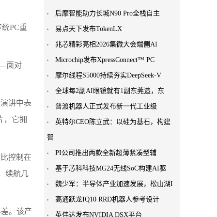
后摩智能助力长城N90 Pro全栈自主
传统PC重
易点天下发布TokenLX
兆芯精彩亮相2026集微大会端侧AI
Microchip发布XpressConnect™ PC
—面对
摩尔线程S5000持续夯实DeepSeek-V
全球每2副AI眼镜就有1副东莞造，东
在演讲中表
普渡机器人正式发布新一代工业级
片，它拥
英特尔CEO陈立武：以硅为基石，构建
智
PI公司推出两款全新超薄紧凑型辅
效比控制在
基于芯科科技MG24无线SoC构建AI驱
，续航几
魏少军：半导体产业加速发展，松山湖I
高通跃龙IQ10 RRD机器人参考设计
落差。该产
英伟达发布NVIDIA DSX平台