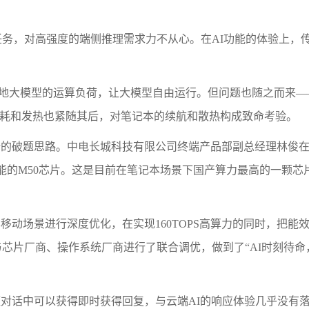
级AI任务，对高强度的端侧推理需求力不从心。在AI功能的体验上，
起本地大模型的运算负荷，让大模型自由运行。但问题也随之而来—
，功耗和发热也紧随其后，对笔记本的续航和散热构成致命考验。
新的破题思路。中电长城科技有限公司终端产品部副总经理林俊
能的M50芯片。这是目前在笔记本场景下国产算力最高的一颗芯
移动场景进行深度优化，在实现160TOPS高算力的同时，把能
芯片厂商、操作系统厂商进行了联合调优，做到了“AI时刻待命
s，用户在短对话中可以获得即时获得回复，与云端AI的响应体验几乎没有