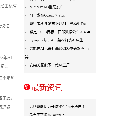
则经由私有
MiniMax M3重磅发布
阿里发布Qwen3.7-Plus
智行者科技发布物理AI世界模型Tra
会议记
锚定100TB目标！西部数据公布2032年
Synaptics基于Arm架构打造AI原生
智能体AI已来！高通CEO重磅发声：计
算
8年AI
安森美赋能下一代AI工厂
加紧迫。
，在不增加
最新资讯
基于此，
的护城
后摩智能助力长城N90 Pro全栈自主
易点天下发布TokenLX