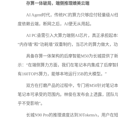
存算一体破局，端侧推理媲美云端
AI Agent时代，传统PC的算力只够应付轻量
度依赖云端，断网之后，AI便无从用起。
AI PC亟需引入大算力端侧AI芯片，真正承担
“内存墙”和“功耗墙”双重制约，当芯片的算力做大
具备存算一体架构的后摩智能M50为长城提供了
示：“在端侧算力方面，我们在笔记本内集成了后摩智
有160TOPS算力，能够本地运行35B的大模型。”
双方在打磨产品的过程中，专门将M50针对笔记本
笔记本可承受的范围内。林俊在发布会上透露，团队与
乎不受影响”。
长城N90 Pro的推理速度达到30Tokens/