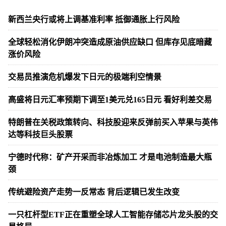
新西兰央行或将上调基准利率 抵御通胀上行风险
全球轻松消化伊朗冲突造成原油供应缺口 但库存见底暗藏
涨价风险
交易员推演危机爆发下日元的极端利空情景
高盛将日元汇率预期下调至1美元兑165日元 看好利差交易
特朗普在关税政策转向、科技股迎来反弹前买入苹果与英伟
达等科技巨头股票
宁德时代称：矿产开采而非冶炼加工 才是电池制造最大瓶
颈
传统避险资产走势一反常态 背后逻辑已发生改变
一只杠杆型ETF正在重塑全球人工智能存储芯片龙头股的交