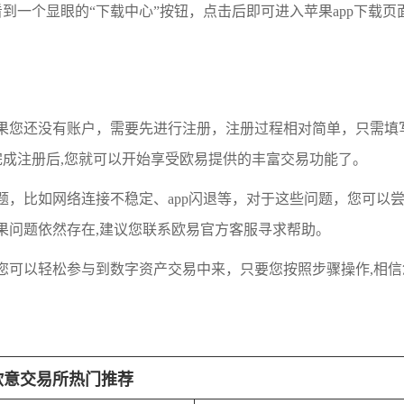
到一个显眼的“下载中心”按钮，点击后即可进入苹果app下载页
如果您还没有账户，需要先进行注册，注册过程相对简单，只需填
成注册后,您就可以开始享受欧易提供的丰富交易功能了。
题，比如网络连接不稳定、app闪退等，对于这些问题，您可以
如果问题依然存在,建议您联系欧易官方客服寻求帮助。
让您可以轻松参与到数字资产交易中来，只要您按照步骤操作,相
欧意交易所热门推荐