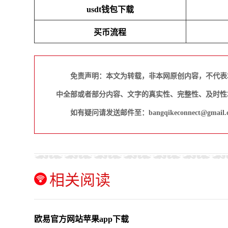
usdt钱包下载
买币流程
免责声明：本文为转载，非本网原创内容，不代表
中全部或者部分内容、文字的真实性、完整性、及时性
如有疑问请发送邮件至：bangqikeconnect@gmail.
相关阅读
欧易官方网站苹果app下载