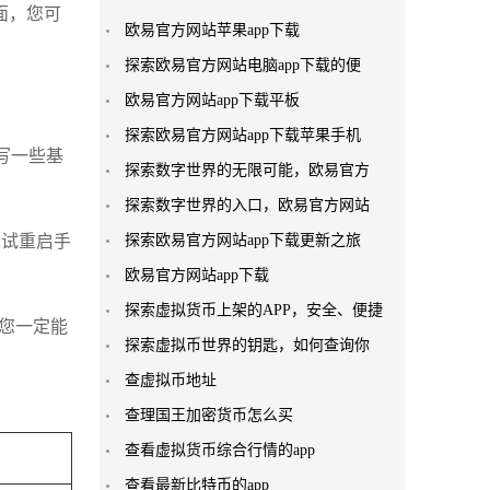
面，您可
欧易官方网站苹果app下载
探索欧易官方网站电脑app下载的便
欧易官方网站app下载平板
探索欧易官方网站app下载苹果手机
写一些基
探索数字世界的无限可能，欧易官方
探索数字世界的入口，欧易官方网站
尝试重启手
探索欧易官方网站app下载更新之旅
欧易官方网站app下载
探索虚拟货币上架的APP，安全、便捷
信您一定能
探索虚拟币世界的钥匙，如何查询你
查虚拟币地址
查理国王加密货币怎么买
查看虚拟货币综合行情的app
查看最新比特币的app