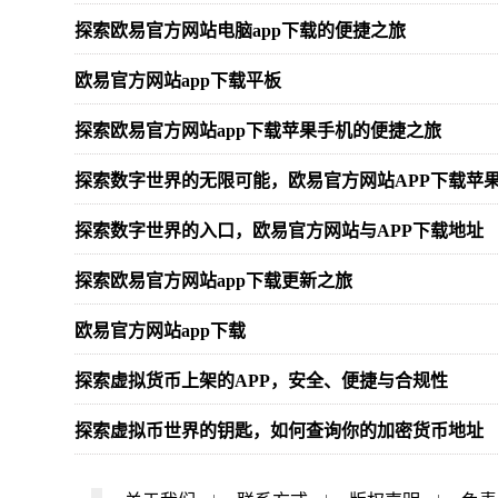
探索欧易官方网站电脑app下载的便捷之旅
欧易官方网站app下载平板
探索欧易官方网站app下载苹果手机的便捷之旅
探索数字世界的无限可能，欧易官方网站APP下载苹
探索数字世界的入口，欧易官方网站与APP下载地址
探索欧易官方网站app下载更新之旅
欧易官方网站app下载
探索虚拟货币上架的APP，安全、便捷与合规性
探索虚拟币世界的钥匙，如何查询你的加密货币地址