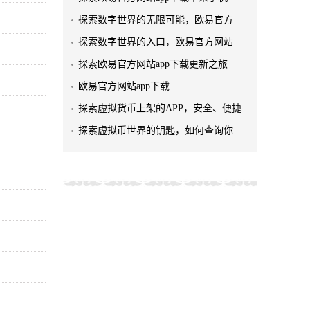
探索数字世界的无限可能，欧易官方
探索数字世界的入口，欧易官方网站
探索欧易官方网站app下载更新之旅
欧易官方网站app下载
探索虚拟货币上架的APP，安全、便捷
探索虚拟币世界的钥匙，如何查询你