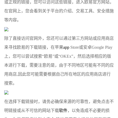
或正规的链接，您可以访问这些链接，进入欧易官方网站，
在官网上，您会看到关于平台的介绍、交易工具、安全措施
等内容。
除了直接访问官网外，您还可以通过第三方网站或应用商店
来寻找欧易的下载链接，在苹果
app
Store或安卓Google Play
上，您可以尝试搜索“欧易”或“OKEx”，然后选择相应的版
本进行下载，需要注意的是，由于不同地区可能有不同的应
用商店,因此您可能需要根据自己所在地区的应用商店进行
搜索。
在选择下载链接时，请务必确保来源的可靠性，避免点击不
明链接或从不可信的网站下载
软件
，以免造成不必要的损