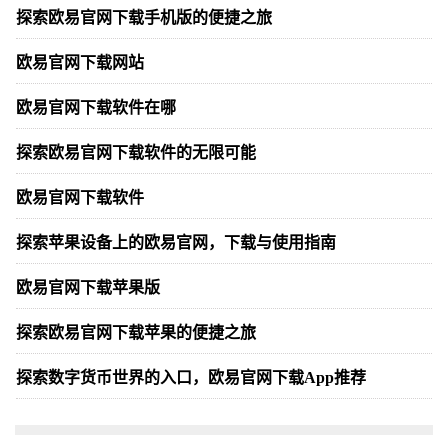
探索欧易官网下载手机版的便捷之旅
欧易官网下载网站
欧易官网下载软件在哪
探索欧易官网下载软件的无限可能
欧易官网下载软件
探索苹果设备上的欧易官网，下载与使用指南
欧易官网下载苹果版
探索欧易官网下载苹果的便捷之旅
探索数字货币世界的入口，欧易官网下载App推荐