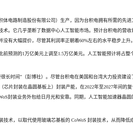
积体电路制造股份有限公司）生产，因为台积电拥有所需的先进
术。它几乎垄断了数据中心人工智能市场。预计台积电的营收将在
电并没有大幅提价，尽管其利润率正朝着60%左右的水平稳步上升
此前预测的1万亿美元上调至1.5万亿美元。人工智能预计将占整
要很长时间”（彭博社）。尽管台积电在美国和台湾大力投资建设
（芯片封装在晶圆基板上）封装产能，在2022年至2027年间的
oWoS封装业务外包给日月光和安靠。同期，人工智能加速器晶圆
封装技术，以取代使用玻璃芯基板的 CoWoS 封装技术，从而降低