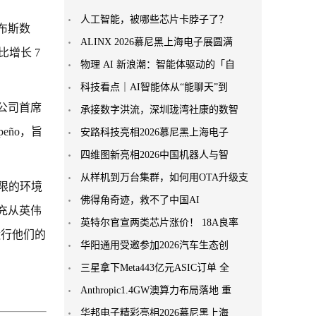
人工智能，被哪些芯片卡脖子了？
福布斯数
ALINX 2026慕尼黑上海电子展圆满
同比增长 7
物理 AI 新浪潮：智能体驱动的「自
科技看点｜AI智能体从“能聊天”到
通公司首席
承接数字洪流，深圳珑湾社康的数智
eño，旨
安路科技亮相2026慕尼黑上海电子
四维图新亮相2026中国机器人与智
从样机到万台集群，如何用OTA升级支
限的环境
佛得角奇迹，救不了中国AI
充从英伟
英特尔官宣两类芯片涨价！ 18A良率
运行他们的
华阳通用受邀参加2026汽车生态创
三星拿下Meta443亿元ASIC订单 全
Anthropic1.4GW澳算力布局落地 重
华邦电子精彩亮相2026慕尼黑上海