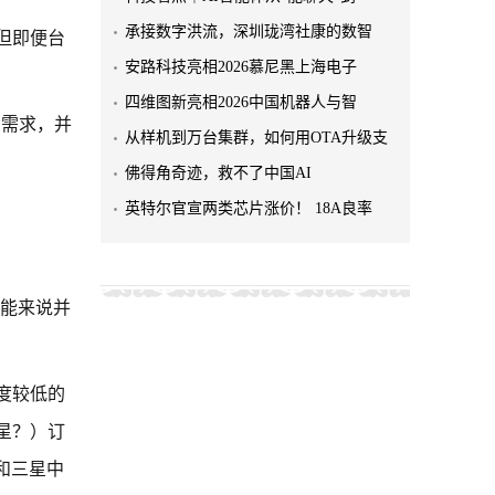
承接数字洪流，深圳珑湾社康的数智
但即便台
安路科技亮相2026慕尼黑上海电子
四维图新亮相2026中国机器人与智
圆需求，并
从样机到万台集群，如何用OTA升级支
佛得角奇迹，救不了中国AI
英特尔官宣两类芯片涨价！ 18A良率
工智能来说并
度较低的
星？）订
和三星中