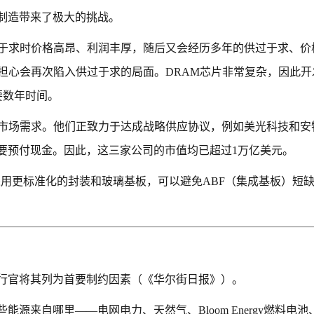
制造带来了极大的挑战。
过于求时价格高昂、利润丰厚，随后又会经历多年的供过于求、价
担心会再次陷入供过于求的局面。DRAM芯片非常复杂，因此开
要数年时间。
足市场需求。他们正致力于达成战略供应协议，例如美光科技和安
要预付现金。因此，这三家公司的市值均已超过1万亿美元。
本采用更标准化的封装和玻璃基板，可以避免ABF（集成基板）短
行官将其列为首要制约因素（《华尔街日报》）。
来自哪里——电网电力、天然气、Bloom Energy燃料电池、B