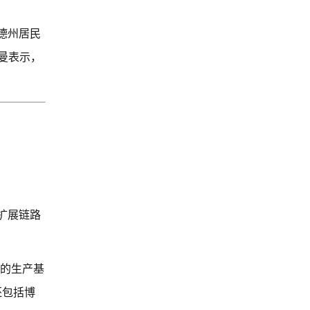
德州居民
德曼表示，
扩展链路
自己的生产基
还包括博