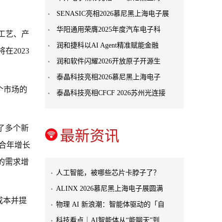
SENASIC亮相2026慕尼黑上海电子展
华阳通用荣膺2025年度汽车电子科
工艺、产
润和捷科以AI Agent精准赋能金融
2023
润和软件闪耀2026开放原子开源生
。
泰晶科技亮相2026慕尼黑上海电子
个市场的
泰晶科技亮相CFCF 2026苏州光连接
了多个新
最新资讯
复合年增长
的需求增
人工智能，被哪些芯片卡脖子了？
ALINX 2026慕尼黑上海电子展圆满
成本并提
物理 AI 新浪潮：智能体驱动的「自
科技看点｜AI智能体从“能聊天”到