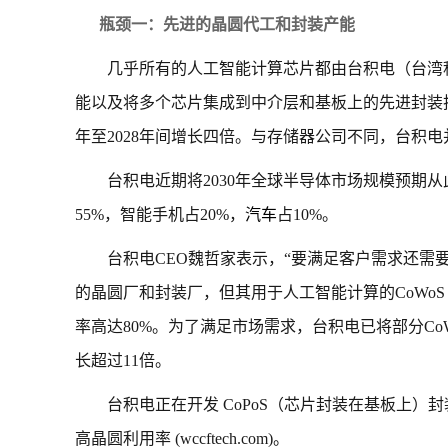
瓶颈一：先进的晶圆代工和封装产能
几乎所有的人工智能计算芯片都由台积电（台湾
能以及将多个芯片集成到中介层和基板上的先进封装技
年至2028年间增长四倍。与存储器公司不同，台积
台积电近期将2030年全球半导体市场规模预期从
55%，智能手机占20%，
汽车
占10%。
台积电CEO魏哲家表示，“要满足客户需求还需
的晶圆厂和封装厂，但其用于人工智能计算的CoWoS
率高达80%。为了满足市场需求，台积电已将部分C
长超过11倍。
台积电正在开发 CoPoS（芯片封装在基板上）
高晶圆利用率 (wccftech.com)。