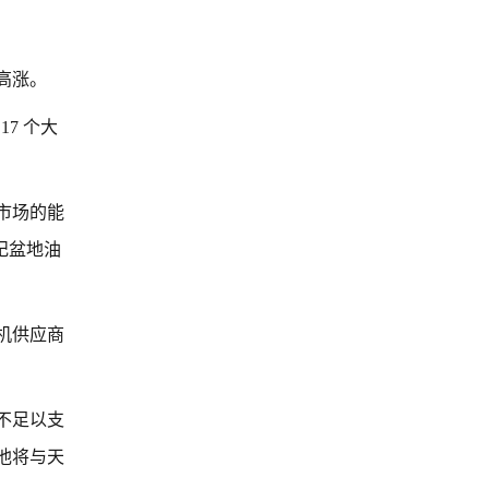
高涨。
17 个大
市场的能
纪盆地油
机供应商
不足以支
池将与天