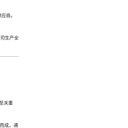
供应商。
公司生产全
都至关重
叠而成，通