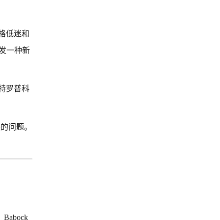
格低迷和
发一种新
特罗普科
缺的问题。
abock