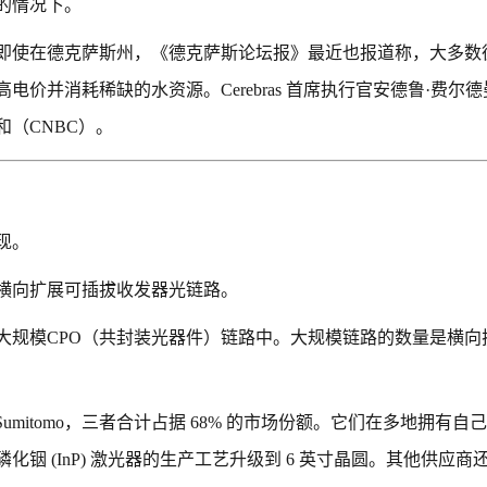
的情况下。
即使在德克萨斯州，《德克萨斯论坛报》最近也报道称，大多数
价并消耗稀缺的水资源。Cerebras 首席执行官安德鲁·费尔
（CNBC）。
现。
横向扩展可插拔收发器光链路。
大规模CPO（共封装光器件）链路中。大规模链路的数量是横向
m和Sumitomo，三者合计占据 68% 的市场份额。它们在多地拥有
 (InP) 激光器的生产工艺升级到 6 英寸晶圆。其他供应商