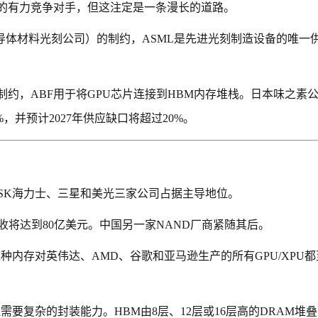
的有力竞争对手，但这注定是一条漫长的道路。
导体材料光刻公司）的制约，ASML是先进光刻制造设备的唯一
制约，ABF用于将GPU芯片连接到HBM内存堆栈。日本味之素
%，并预计2027年供应缺口将超过20%。
，SK海力士、三星和美光三家公司占据主导地位。
营收将达到80亿美元。中国另一家NAND厂商紧随其后。
种内存对英伟达、AMD、谷歌和亚马逊生产的所有GPU/XPU
需要复杂的封装能力。HBM由8层、12层或16层高的DRAM堆