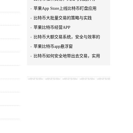
苹果App Store上线比特币盯盘应用
比特币大批量交易的策略与实践
苹果比特币经营APP
比特币大额交易系统，安全与效率的
苹果比特币app悬浮窗
比特币如何安全地带出去交易，实用