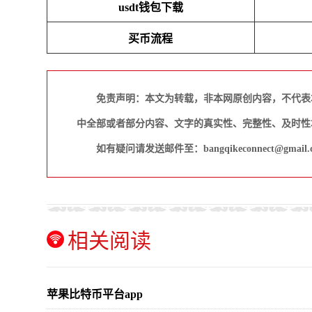
usdt钱包下载
买币流程
免责声明：本文为转载，非本网原创内容，不代表
中全部或者部分内容、文字的真实性、完整性、及时性
如有疑问请发送邮件至：bangqikeconnect@gmail.
相关阅读
苹果比特币平台app