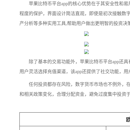
苹果比特币平台app的核心优势在于其安全性和易
程度的保护，界面设计简洁直观，即使是初次接触数字
产分析等多种实用工具,帮助用户做出更明智的投资决
除了基本的交易功能外，苹果比特币平台app还
用户灵活选择充值渠道，该app还提供了社交功能，
任何投资都存在风险，数字货币市场也不例外，在
和相关政策变化，合理分配资金，避免过度集中投资于