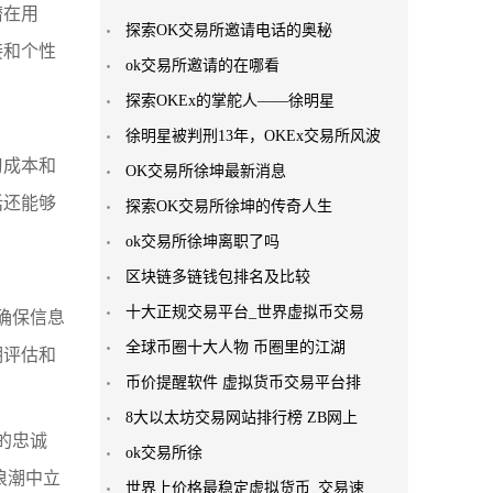
潜在用
探索OK交易所邀请电话的奥秘
接和个性
ok交易所邀请的在哪看
探索OKEx的掌舵人——徐明星
徐明星被判刑13年，OKEx交易所风波
习成本和
OK交易所徐坤最新消息
话还能够
探索OK交易所徐坤的传奇人生
ok交易所徐坤离职了吗
区块链多链钱包排名及比较
十大正规交易平台_世界虚拟币交易
确保信息
全球币圈十大人物 币圈里的江湖
期评估和
币价提醒软件 虚拟货币交易平台排
8大以太坊交易网站排行榜 ZB网上
的忠诚
ok交易所徐
浪潮中立
世界上价格最稳定虚拟货币_交易速