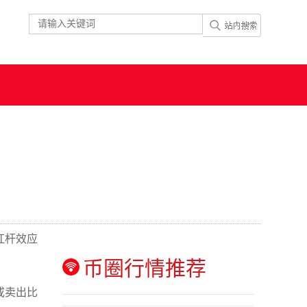
杠杆效应
币圈行情推荐
或卖出比